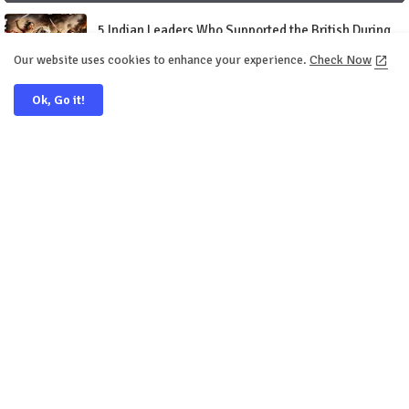
5 Indian Leaders Who Supported the British During
the Revolt of 1857
Our website uses cookies to enhance your experience.
Check Now
June 07, 2026
Ok, Go it!
What is NFCP? किया आपने भी Covid Vaccine लगवाया है?
April 11, 2026
Ba'al Kon Tha:- Allah Paak ne Ba'al ko kaise Tabhah
kiya
March 27, 2026
SOCIAL PLUGIN
Facebook
Whatsapp