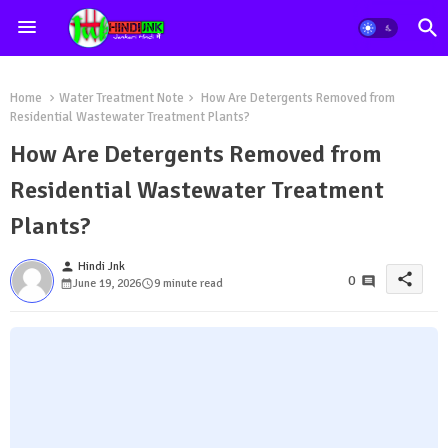
Home
Water Treatment Note
How Are Detergents Removed from
Residential Wastewater Treatment Plants?
How Are Detergents Removed from
Residential Wastewater Treatment
Plants?
person
Hindi Jnk
share
0
June 19, 2026
9 minute read