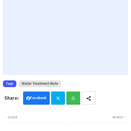
Tags
Water Treatment Note
Facebook
Twit
Wha
OLDER
NEWER
ter
tsa