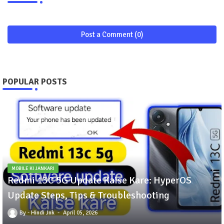
Post a Comment (0)
POPULAR POSTS
MOBILE KI JANKARI
Redmi 13C 5G Update Kaise Kare: HyperOS
Update Steps, Tips & Troubleshooting
Hindi Jnk
April 05, 2026